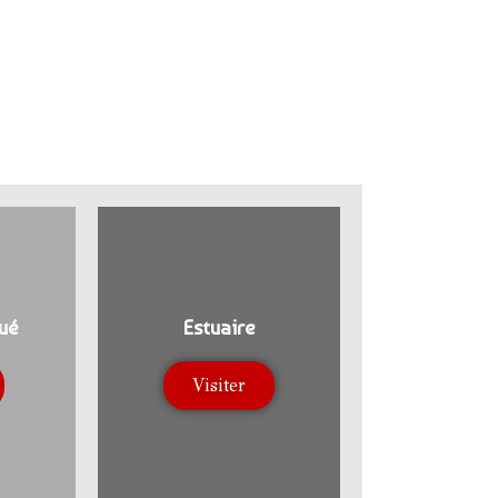
ué
Estuaire
Visiter