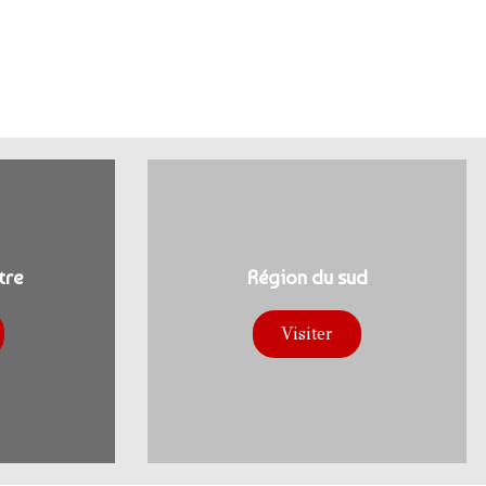
tre
Région du sud
Visiter