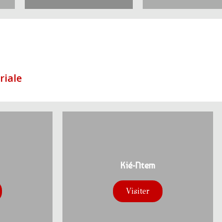
riale
Kié-Ntem
Visiter